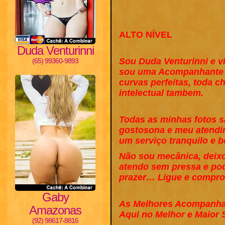
ALTO NÍVEL
Duda Venturinni
Sou Duda Venturinni e 
(65) 99360-9893
sou uma Acompanhante de
curvas perfeitas, toda c
intelectual tambem.
Todas as minhas fotos s
gostosona e meu atendim
um serviço tranquilo e 
Não sou mecânica, deixo
atendo sem pressa e po
prazer… Ligue e compro
Gaby
As Melhores Acompanha
Amazonas
Aqui no Melhor e Maior
(92) 98617-8816